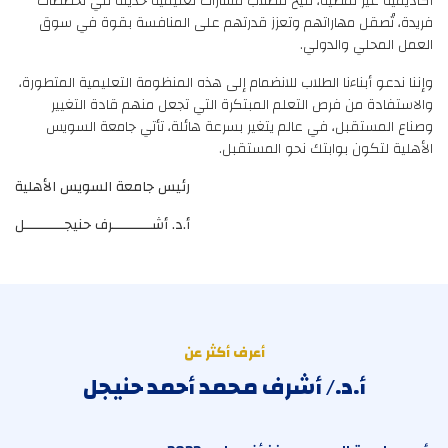
أكاديمية غير نمطية، تتيح للطلاب مسارات تعليمية حديثة في تخصصات
فريدة، تُصقل مهاراتهم وتعزز قدرتهم على المنافسة بقوة في سوق
العمل المحلي والدولي.
وإننا ندعو أبناءنا الطلاب للانضمام إلى هذه المنظومة التعليمية المتطورة،
والاستفادة من فرص التعلم المبتكرة التي تجعل منهم قادة التغيير
وصناع المستقبل، في عالم يتغير بسرعة هائلة، تأتي جامعة السويس
الأهلية لتكون بوابتك نحو المستقبل.
رئيس جامعة السويس الأهلية
أ.د. أشــــــــــرف حنيجــــــــــل
أعرف أكثر عن
أ.د./ أشرف محمد أحمد حنيجل