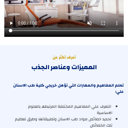
أعرف أكثر عن
المميزات وعناصر الجذب
ﺗﻌﻠﻢ اﻟﻤﻔﺎھﯿﻢ واﻟﻤﮭﺎرات اﻟﺘﻲ ﺗﺆھﻞ ﺧﺮﯾﺠﻲ ﻛﻠﯿﺔ طﺐ اﻻﺳﻨﺎن
ﻋﻠﻲ
:
اﻟﺘﻌﺮف ﻋﻠﻲ اﻟﻤﻔﺎھﯿﻢ اﻟﻤﺨﺘﻠﻔﺔ اﻟﻤﺮﺗﺒﻄﮫ ﺑﺎﻟﻌﻠﻮم
اﻻﺳﺎﺳﯿﺔ
ﺗﺤﺪﯾﺪ ﺧﺼﺎﺋﺺ ﻣﻮاد طﺐ اﻻﺳﻨﺎن وﺗﻄﺒﯿﻘﺎﺗﮭﺎ وطﺮق ﺗﻌﻈﯿﻢ
ﺗﻠﻚ اﻟﺨﺼﺎﺋﺺ