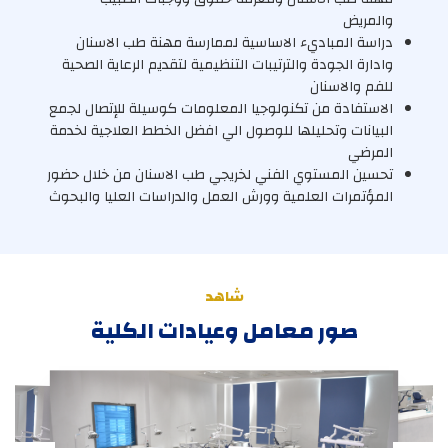
واﻟﻤﺮﯾﺾ
دراﺳﺔ اﻟﻤﺒﺎديء اﻻﺳﺎﺳﯿﺔ ﻟﻤﻤﺎرﺳﺔ ﻣﮭﻨﺔ طﺐ اﻻﺳﻨﺎن
وادارة اﻟﺠﻮدة واﻟﺘﺮﺗﯿﺒﺎت اﻟﺘﻨﻈﯿﻤﯿﺔ ﻟﺘﻘﺪﯾﻢ اﻟﺮﻋﺎﯾﺔ اﻟﺼﺤﯿﺔ
ﻟﻠﻔﻢ واﻻﺳﻨﺎن
اﻻﺳﺘﻔﺎدة ﻣﻦ ﺗﻜﻨﻮﻟﻮﺟﯿﺎ اﻟﻤﻌﻠﻮﻣﺎت ﻛﻮﺳﯿﻠﺔ ﻟﻺﺗﺼﺎل ﻟﺠﻤﻊ
اﻟﺒﯿﺎﻧﺎت وﺗﺤﻠﯿﻠﮭﺎ ﻟﻠﻮﺻﻮل اﻟﻲ اﻓﻀﻞ اﻟﺨﻄﻂ اﻟﻌﻼﺟﯿﺔ ﻟﺨﺪﻣﺔ
اﻟﻤﺮﺿﻲ
ﺗﺤﺴﯿﻦ اﻟﻤﺴﺘﻮي اﻟﻔﻨﻲ ﻟﺨﺮﯾﺠﻲ طﺐ اﻻﺳﻨﺎن ﻣﻦ ﺧﻼل ﺣﻀﻮر
اﻟﻤﺆﺗﻤﺮات اﻟﻌﻠﻤﯿﺔ وورش اﻟﻌﻤﻞ واﻟﺪراﺳﺎت اﻟﻌﻠﯿﺎ واﻟﺒﺤﻮث
شاهد
صور معامل وعيادات الكلية