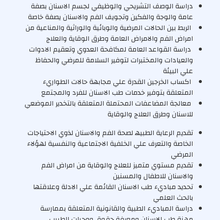
دراﺳﺔ اﻟﻮﺻﻒ اﻟﺘﺸﺮﯾﺤﻲ واﻟﻮظﯿﻔﻲ ﻟﺠﺴﻢ اﻻﺳﻨﺎن ﺑﺼﻔﺔ
ﻋﺎﻣﺔ واﻟﻮﺟﺔ واﻟﻔﻜﯿﻦ وﺗﺠﻮﯾﻒ اﻟﻔﻢ واﻻﺳﻨﺎن ﯾﺼﻔﺔ ﺧﺎﺻﺔ
اﻟﺮﺑﻂ ﺑﯿﻦ اﻟﺤﺎﻻت اﻟﻤﺮﺿﯿﺔ واﻟﻮﺑﺎﺋﯿﺔ واﻟﻮراﺛﯿﺔ واﻟﻤﻨﺎﻋﯿﺔ ﻣﻦ
اﻣﺮاض اﻟﻔﻢ واﻻﻣﺮاض اﻟﻌﺎﻣﺔ وطﺮق اﻟﻮﻗﺎﯾﺔ واﻟﻌﻼج
دراﺳﺔ اﻟﻘﻮاﻋﺪ اﻟﻌﺎﻣﺔ ﻟﻤﻜﺎﻓﺤﺔ اﻟﻌﺪوي وﺗﻌﻘﯿﻢ اﻻدوات
واﻟﻌﯿﺎدات واﻟﻤﺨﺘﺒﺮات ﻟﺘﻮﻓﯿﺮ اﻟﺴﻼﻣﺔ ﻟﻠﻤﺮﺿﻲ واﻟﺤﻔﺎظ
ﻋﻠﻲ اﻟﺒﯿﺌﺔ
اﻛﺴﺎب اﻟﺨﺮﺟﯿﻦ اﻟﻘﺪرة ﻋﻠﻲ ﻣﺠﺎﺑﮭﺔ ﺣﺎﻻت اﻟﻄﻮاريء
اﻟﻤﺘﻌﻠﻘﺔ ﺑﺘﻮﻓﯿﺮ ﺧﺪﻣﺎت طﺐ اﻻﺳﻨﺎن ﻟﻠﻔﺮد واﻟﻤﺠﺘﻤﻊ
ﻣﻌﺎﻟﺠﺔ اﻟﻤﻀﺎﻋﻔﺎت اﻟﻤﺤﺘﻤﻠﺔ اﻟﻤﺘﻌﻠﻘﺔ ﺑﺎﻟﺘﺨﺪﯾﺮ اﻟﻤﻮﺿﻌﻲ
ﻟﻼﺳﻨﺎن وطﺮق اﻟﻌﻼج واﻟﻮﻗﺎﯾﺔ
ﺗﻘﺪﯾﻢ اﻟﺮﻋﺎﯾﺔ اﻟﻄﺒﯿﮫ ﻟﺼﺤﺔ اﻟﻔﻢ واﻻﺳﻨﺎن ﻟﺬوي اﻻﺣﺘﯿﺎﺟﺎت
اﻟﺨﺎﺻﺔ واﻟﺘﻌﺮف ﻋﻠﻲ اﻟﺨﻠﻔﯿﺔ اﻻﺟﺘﻤﺎﻋﯿﺔ واﻟﻨﻔﺴﯿﺔ ﻟﮭﺆﻻء
اﻟﻤﺮﺿﻲ
ﺗﻘﺪﯾﻢ ﻣﺴﺘﻮي ﻣﺘﻤﯿﺰ ﻟﻠﻌﻼج واﻟﻮﻗﺎﯾﺔ ﻣﻦ اﻣﺮاض اﻟﻔﻢ
واﻻﺳﻨﺎن ﻟﻼطﻔﺎل واﻟﻤﺴﻨﯿﻦ
ﺗﺤﺪﯾﺪ ﻣﺒﺎديء طﺐ اﻻﺳﻨﺎن اﻟﻘﺎﺋﻤﺔ ﻋﻠﻲ اﻻدﻟﺔ وﻋﻼﻗﺘﮭﺎ
ﺑﺎﻟﺤﺚ اﻟﻌﻠﻤﻲ
دراﺳﺔ اﻟﻤﺒﺎديء اﻟﻄﺒﯿﺔ واﻟﻘﺎﻧﻮﻧﯿﺔ اﻟﻤﺘﻌﻠﻘﺔ ﺑﻤﻤﺎرﺳﺔ
ﻣﮭﻨﺔ طﺐ اﻻﺳﻨﺎن وﻣﻌﺮﻓﺔ ﺣﻘﻮق ووﺟﺒﺎت اﻟﻄﺒﯿﺐ