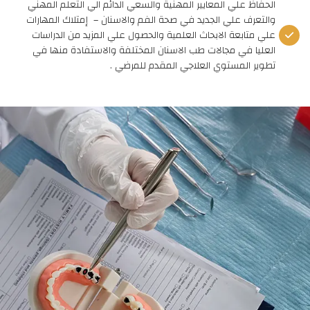
اﻟﺤﻔﺎظ ﻋﻠﻲ اﻟﻤﻌﺎﯾﯿﺮ اﻟﻤﮭﻨﯿﺔ واﻟﺴﻌﻲ اﻟﺪاﺋﻢ اﻟﻲ اﻟﺘﻌﻠﻢ اﻟﻤﮭﻨﻲ
واﻟﺘﻌﺮف ﻋﻠﻲ اﻟﺠﺪﯾﺪ ﻓﻲ ﺻﺤﺔ اﻟﻔﻢ واﻻﺳﻨﺎن – إﻣﺘﻼك اﻟﻤﮭﺎرات
ﻋﻠﻲ ﻣﺘﺎﺑﻌﺔ اﻻﺑﺤﺎث اﻟﻌﻠﻤﯿﺔ واﻟﺤﺼﻮل ﻋﻠﻲ اﻟﻤﺰﯾﺪ ﻣﻦ اﻟﺪراﺳﺎت
اﻟﻌﻠﯿﺎ ﻓﻲ ﻣﺠﺎﻻت طﺐ اﻻﺳﻨﺎن اﻟﻤﺨﺘﻠﻔﺔ واﻻﺳﺘﻔﺎدة ﻣﻨﮭﺎ ﻓﻲ
ﺗﻄﻮﯾﺮ اﻟﻤﺴﺘﻮي اﻟﻌﻼﺟﻲ اﻟﻤﻘﺪم ﻟﻠﻤﺮﺿﻲ .