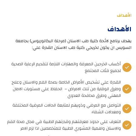
الأهداف
الأهداف
ﯾﮭﺪف ﺑﺮﻧﺎﻣﺞ ﻻﺋﺤﺔ ﻛﻠﯿﺔ طﺐ اﻻﺳﻨﺎن (ﻣﺮﺣﻠﺔ اﻟﺒﻜﺎﻟﻮرﯾﻮس) ﺑﺠﺎﻣﻌﺔ
اﻟﺴﻮﯾﺲ ان ﯾﻜﻮن ﻟﺨﺮﯾﺠﻲ ﻛﻠﯿﺔ طﺐ اﻻﺳﻨﺎن اﻟﻘﺪرة ﻋﻠﻲ
:
أﻛﺴﺎب اﻟﺨﺮﺟﯿﻦ اﻟﻤﻌﺮﻓﺔ واﻟﻤﮭﺎرات اﻟﻼزﻣﺔ ﻟﺘﻘﺪﯾﻢ اﻟﺮﻋﺎﯾﺔ اﻟﺼﺤﯿﺔ
ﻟﺠﻤﯿﻊ ﻓﺌﺎت اﻟﻤﺠﺘﻤﻊ
اﻟﻘﺪرة ﻋﻠﻲ ﺗﺸﺨﯿﺺ اﻷﻣﺮاض اﻟﺨﺎﺻﺔ ﺑﺼﺤﺔ اﻟﻔﻢ واﻻﺳﻨﺎن وﻋﻼج
وطﺮق اﻟﻮﻗﺎﯾﺔ ﻣﻦ ﺗﻠﻚ اﻻﻣﺮاض – اﻟﺤﻔﺎظ ﻋﻠﻲ ﻣﺴﺘﻮﯾﺎت اﻻﻣﺎن
اﻟﻤﮭﻨﻲ وطﺮق ﻣﺤﺎﻓﺤﺔ اﻟﻌﺪوي
اﻟﺘﻮاﺻﻞ ﻣﻊ اﻟﻤﺮﺿﻲ وذوﯾﮭﻢ ﻟﻤﺘﺎﺑﻌﺔ اﻟﺤﺎﻻت اﻟﻤﺮﺿﯿﺔ اﻟﻤﺨﺘﻠﻔﺔ
وﻣﻌﺪﻻت اﻟﺸﻔﺎء
اﻟﺘﻌﺮف ﻋﻠﻲ ﺣﺪود ﻣﻌﺮﻓﺘﮭﻢ وﻗﺪرﺗﮭﻢ اﻟﻄﺒﯿﺔ ﻓﻲ ﻣﺠﺎل ﺻﺤﺔ اﻟﻔﻢ
واﻻﺳﻨﺎن واھﻤﯿﺔ اﻟﻤﺸﻮري اﻟﻄﺒﯿﺔ ﻟﻠﻤﺘﺨﺼﺼﯿﻦ اذا ﻟﺰم اﻻﻣﺮ