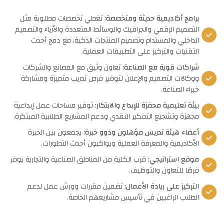
برامج أكاديمية حديثة ومتخصصة
:
تغطي تخصصات مطلوبة مثل
التصميم الرقمي والجرافيك والوسائط المتعددة والأزياء والتصميم
الداخلي والمستدام وتصميم المنتجات الذكية، مع دمج أحدث
التقنيات والتركيز على التطبيقات العملية.
شراكات قوية مع الصناعة
:
تعاون وثيق مع المصانع والشركات
ووكالات التصميم والإعلان لتوفير فرص تدريب متميزة ومشاركة
خبراء الصناعة.
بيئة تعليمية محفزة للإبداع والابتكار
:
توفير مساحات عمل إبداعية
مجهزة وتشجيع التفكير النقدي ودعم المشاريع الطلابية المبتكرة.
أعضاء هيئة تدريس مؤهلون وذوو خبرة
:
يجمعون بين الخبرة
الأكاديمية والمعرفة العملية ويواكبون أحدث التطورات.
موقع استراتيجي
:
قرب الكلية من المناطق الصناعية والتجارية يوفر
فرصًا للتعاون والتوظيف.
التركيز على ريادة الأعمال
:
تضمين مقررات وورش عمل لدعم
الطلاب الراغبين في تأسيس مشاريعهم الخاصة.